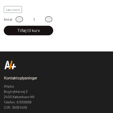
Leveres indenfor 2-5 dage
Læs mere
Antal
Tilføj til kurv
Kontaktoplysninger
AVplus
Bogtrykkervej 3
2400 København NV
Telefon: 61339998
CVR: 36361409